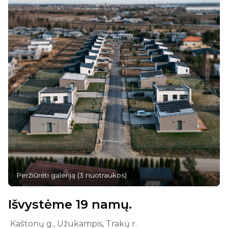
Peržiūrėti galeriją
(
3
nuotraukos
)
Išvystėme 19 namų.
Kaštonų g., Užukampis, Trakų r.