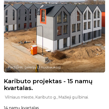
Peržiūrėti galeriją
(
3
nuotraukos
)
Kaributo projektas - 15 namų
kvartalas.
Vilniaus mieste, Kaributo g., Mažieji gulbinai.
14 namų kvartalas.