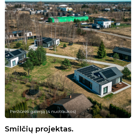
Peržiūrėti galeriją
(
4
nuotraukos
)
Smilčių projektas.