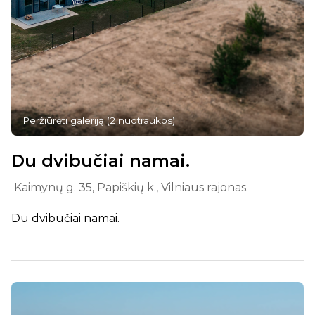
Peržiūrėti galeriją
(
2
nuotraukos
)
Du dvibučiai namai.
Kaimynų g. 35, Papiškių k., Vilniaus rajonas.
Du dvibučiai namai.