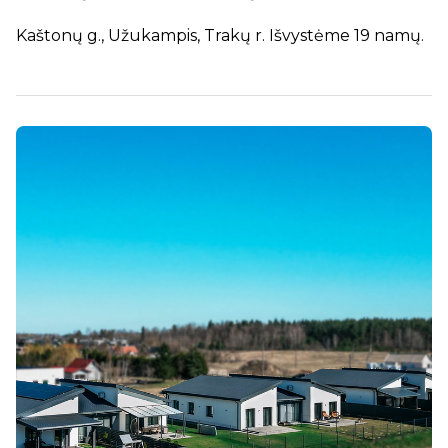
Kaštonų g., Užukampis, Trakų r. Išvystėme 19 namų.