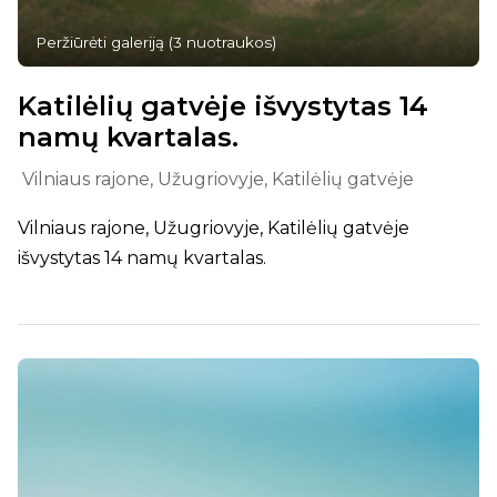
Peržiūrėti galeriją
(
3
nuotraukos
)
Katilėlių gatvėje išvystytas 14
namų kvartalas.
Vilniaus rajone, Užugriovyje, Katilėlių gatvėje
Vilniaus rajone, Užugriovyje, Katilėlių gatvėje
išvystytas 14 namų kvartalas.