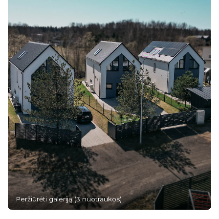
Peržiūrėti galeriją
(
3
nuotraukos
)